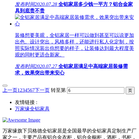
发布时间
2020.07.28
全铝家居多少钱一平方？铝合金家
具到底贵不贵
装修想要美观，全铝家居一样可以做到甚至可以说更加
出色。设计突出，风格多样，还能进行私人化定制，按
照实际情况装出你想要的样子，让装修达到最大程度美
观的同时更适合新家。
发布时间
2020.07.27
全铝家居满足中高端家居装修需
求，效果突出带来安心
上一页
1
2
3
4
5
6
7
下一页
转至第
友情链接 :
万家缘全铝家具
万家缘旗下贝格德全铝家居是全国最早的全铝家具定制生产厂
家之一，主要产品有铝合金衣柜，铝合金橱柜，酒柜，书柜，