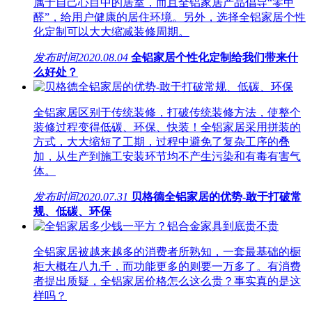
属于自己心目中的居室，而且全铝家居产品倡导“零甲
醛”，给用户健康的居住环境。另外，选择全铝家居个性
化定制可以大大缩减装修周期。
发布时间
2020.08.04
全铝家居个性化定制给我们带来什
么好处？
全铝家居区别于传统装修，打破传统装修方法，使整个
装修过程变得低碳、环保、快装！全铝家居采用拼装的
方式，大大缩短了工期，过程中避免了复杂工序的叠
加，从生产到施工安装环节均不产生污染和有毒有害气
体。
发布时间
2020.07.31
贝格德全铝家居的优势-敢于打破常
规、低碳、环保
全铝家居被越来越多的消费者所熟知，一套最基础的橱
柜大概在八九千，而功能更多的则要一万多了。有消费
者提出质疑，全铝家居价格怎么这么贵？事实真的是这
样吗？