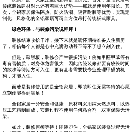
传统装饰建材对比还有着巨大优势——那就是使用年限长。其
次，全铝家居保温隔热、防火防潮、隔音耐脏等优势，实现定
制化、风格化的全铝家居可谓全方位吊打传统板式家具。
绿色环保，与装修污染说拜拜！
装修结束收拾干净，接下来就是满怀期待准备入住新房
了，相信每个人都是心中充满激动甚至等不了想立刻入住。
但是，敲黑板，装修会产生很多污染！例如甲醛甲苯等有
毒有害物质，对身体危害很大，因此传统装修都要有较长时间
的散味等待期方可入住，更有甚者需要找专业处理甲醛的机
构，才能入住。
而若是装修使用的是全铝家居，即装即住无需等待的心愿
立刻便能得到满足！
全铝家居十分安全和健康，原材料采用纯天然原料，以热
压工艺精制而成，安装过程不使用任何粘合剂，双重保障无污
染。
如此，装修何须等待！即装即住，全铝家居装修过程无污