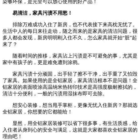
染够环保，是完全可以放心使用的好产品！
易清洁，家具污渍不用愁！
排除万难成功入住了新房，也不代表接下来高枕无忧了。
生活中人的每日来往走动，随之而来的是家具的清洁问题，很
多人都会发现，新房明明刚入住不久，怎么家具就开始“脏”起
来了？
随着时间的推移，家具沾上污渍是不可避免的事，尤其是
家中有孩子的，更是难免遭到涂鸦。
家具污渍十分顽固，出手轻了擦不干净，出手重了又怕毁
了家具。如果使用的是全铝家居，家具清洁根本不是问题！全
铝家居的表面喷涂高温纳米热转印技术是高强度极耐擦拭的，
清洁十分便利，一般的污渍用湿抹布即可去除。
想安心装修，想当甩手掌柜，更像无忧入住新房？那就选
全铝家居，你想要的它都能给！
显然，用全铝家居装修可以省下很多事，有生活质感，给
入住者从身到心的安全与满足，这就是大家都喜欢全铝家居的
理由吧！