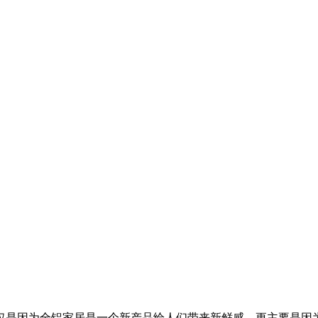
仅是因为全铝家居是一个新产品给人们带来新鲜感，更主要是因