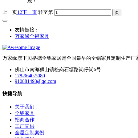
观！
上一页
1
2
下一页
转至第
友情链接 :
万家缘全铝家具
万家缘旗下贝格德全铝家居是全国最早的全铝家具定制生产厂
佛山市南海狮山镇松岗石塘路岗仔岗6号
178-9640-5080
910881493@qq.com
快捷导航
关于我们
全铝家具
招商合作
工厂直供
全屋定制案例