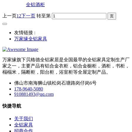
全铝酒柜
上一页
1
2
下一页
转至第
友情链接 :
万家缘全铝家具
万家缘旗下贝格德全铝家居是全国最早的全铝家具定制生产厂
家之一，主要产品有铝合金衣柜，铝合金橱柜，酒柜，书柜，
榻榻米，隔断柜，阳台柜，浴室柜等全屋定制产品。
佛山市南海狮山镇松岗石塘路岗仔岗6号
178-9640-5080
910881493@qq.com
快捷导航
关于我们
全铝家具
招商合作