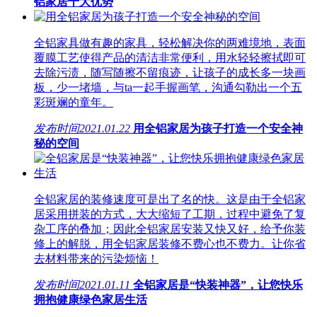
铝家居十大优势
全铝家具做有趣的家具，轻松解决你的两难境地，表面
覆膜工艺使得产品的清洁非常便利，用水轻轻擦拭即可
去除污渍，随写随擦不留痕迹，让孩子的成长多一块画
板，少一堵墙，与ta一起手握画笔，沟通勾勒出一个五
彩斑斓的童年。
发布时间
2021.01.22
用全铝家居为孩子打造一个安全神
秘的空间
全铝家居的装修速度可是出了名的快。这是由于全铝家
居采用拼装的方式，大大缩短了工期，过程中避免了复
杂工序的叠加；因此全铝家居安装又快又好，给予你装
修上的解脱，用全铝家居装修不费心也不费力。让你省
去材料带来的污染烦恼！
发布时间
2021.01.11
全铝家居是“快装神器”，让您快乐
拥抱健康绿色家居生活