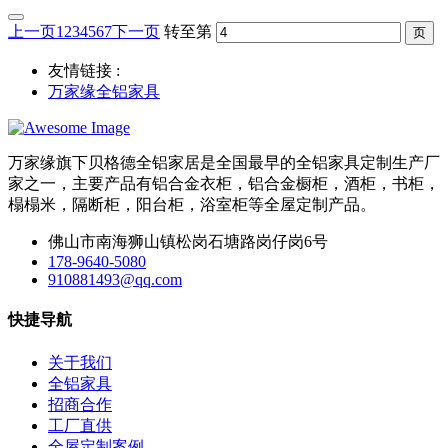
上一页
1
2
3
4
5
6
7
下一页
转至第
友情链接 :
万家缘全铝家具
万家缘旗下贝格德全铝家居是全国最早的全铝家具定制生产厂
家之一，主要产品有铝合金衣柜，铝合金橱柜，酒柜，书柜，
榻榻米，隔断柜，阳台柜，浴室柜等全屋定制产品。
佛山市南海狮山镇松岗石塘路岗仔岗6号
178-9640-5080
910881493@qq.com
快捷导航
关于我们
全铝家具
招商合作
工厂直供
全屋定制案例