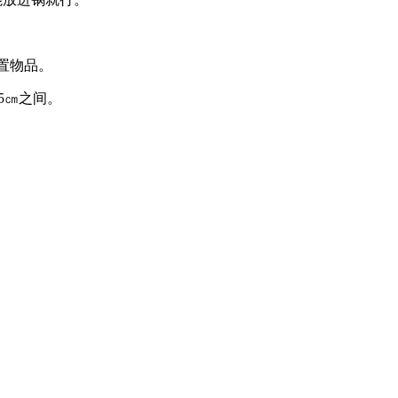
置物品。
35㎝之间。