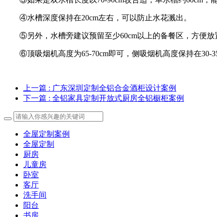
④水槽深度保持在20cm左右，可以防止水花溅出。
⑤另外，水槽旁建议预留至少60cm以上的备餐区，方便放
⑥顶吸烟机高度为65-70cm即可，侧吸烟机高度保持在30-
上一篇
: 广东深圳定制全铝合金酒柜设计案例
下一篇
: 全铝家具定制开放式厨房全铝橱柜案例
全屋定制案例
全屋定制
厨房
儿童房
卧室
客厅
洗手间
阳台
书房