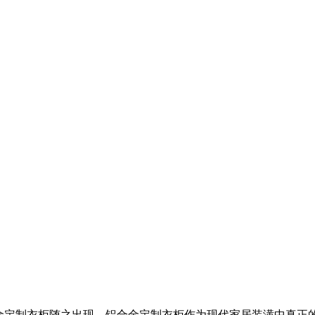
金定制衣柜​随之出现。铝合金定制衣柜作为现代家居装潢中真