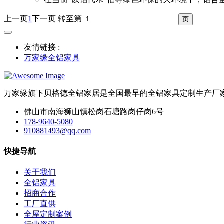
上一页
1
下一页
转至第
友情链接 :
万家缘全铝家具
万家缘旗下贝格德全铝家居是全国最早的全铝家具定制生产厂
佛山市南海狮山镇松岗石塘路岗仔岗6号
178-9640-5080
910881493@qq.com
快捷导航
关于我们
全铝家具
招商合作
工厂直供
全屋定制案例