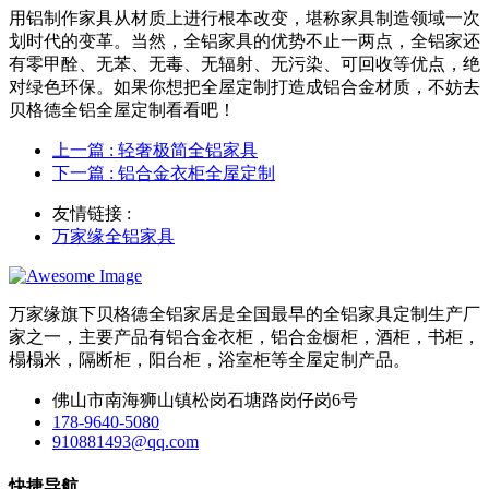
用铝制作家具从材质上进行根本改变，堪称家具制造领域一次
划时代的变革。当然，全铝家具的优势不止一两点，全铝家还
有零甲酫、无苯、无毒、无辐射、无污染、可回收等优点，绝
对绿色环保。如果你想把全屋定制打造成铝合金材质，不妨去
贝格德全铝全屋定制看看吧！
上一篇
: 轻奢极简全铝家具
下一篇
: 铝合金衣柜全屋定制
友情链接 :
万家缘全铝家具
万家缘旗下贝格德全铝家居是全国最早的全铝家具定制生产厂
家之一，主要产品有铝合金衣柜，铝合金橱柜，酒柜，书柜，
榻榻米，隔断柜，阳台柜，浴室柜等全屋定制产品。
佛山市南海狮山镇松岗石塘路岗仔岗6号
178-9640-5080
910881493@qq.com
快捷导航